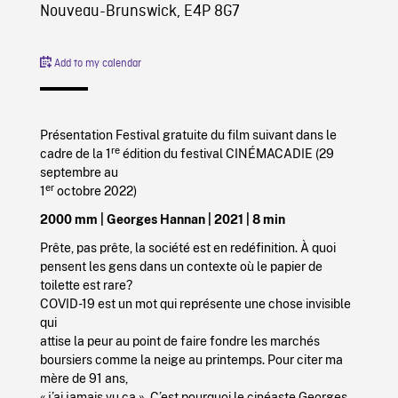
Nouveau-Brunswick, E4P 8G7
Add to my calendar
Présentation Festival gratuite
du film suivant
dans le
re
cadre de la 1
édition
du festival CINÉMACADIE (29
septembre au
er
1
octobre 2022)
2000 mm
| Georges Hannan | 2021 | 8 min
Prête, pas prête, la société est en redéfinition. À quoi
pensent les gens dans un contexte où le papier de
toilette est rare?
COVID-19 est un mot qui représente une chose invisible
qui
attise la peur au point de faire fondre les marchés
boursiers comme la neige au printemps. Pour citer ma
mère de 91 ans,
« j’ai jamais vu ça ». C’est pourquoi le cinéaste Georges