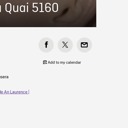
 Quai 5160
Add to my calendar
usera
e An Laurence |