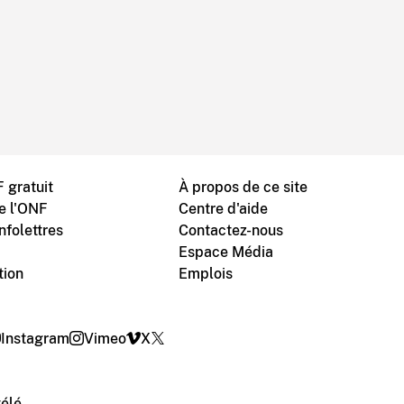
 gratuit
À propos de ce site
de l'ONF
Centre d'aide
nfolettres
Contactez-nous
Espace Média
tion
Emplois
Instagram
Vimeo
X
télé