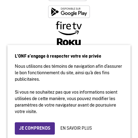
L’ONF s’engage à respecter votre vie privée
Nous utilisons des témoins de navigation afin d’assurer
le bon fonctionnement du site, ainsi qu’à des fins
publicitaires.
Si vous ne souhaitez pas que vos informations soient
utilisées de cette manière, vous pouvez modifier les
Accessibilité
paramètres de votre navigateur avant de poursuivre
Site institutionnel
votre visite.
Conditions d'utilisation
Protection des renseignements personnels
EN SAVOIR PLUS
JE COMPRENDS
© 2026 Office national du film du Canada