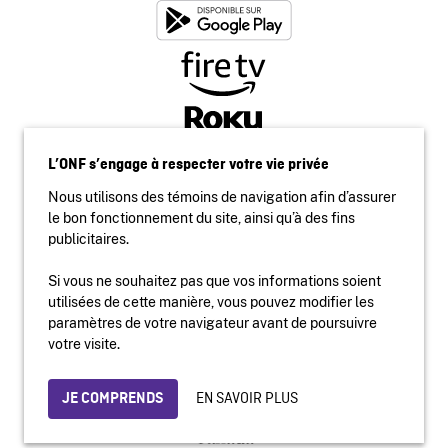
L’ONF s’engage à respecter votre vie privée
Nous utilisons des témoins de navigation afin d’assurer
le bon fonctionnement du site, ainsi qu’à des fins
publicitaires.
Si vous ne souhaitez pas que vos informations soient
utilisées de cette manière, vous pouvez modifier les
Accessibilité
paramètres de votre navigateur avant de poursuivre
Site institutionnel
votre visite.
Conditions d'utilisation
Protection des renseignements personnels
EN SAVOIR PLUS
JE COMPRENDS
© 2026 Office national du film du Canada