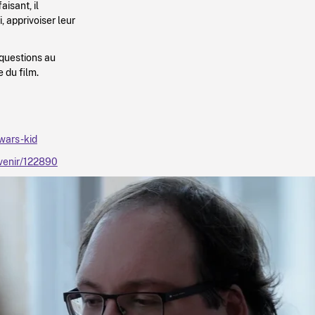
aisant, il
, apprivoiser leur
questions au
 du film.
wars-kid
-venir/122890