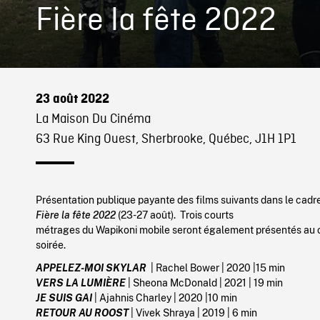
Fière la fête 2022
23 août 2022
La Maison Du Cinéma
63 Rue King Ouest, Sherbrooke, Québec, J1H 1P1
Présentation publique payante
des films suivants
dans le cadr
Fière la fête 2022
(23-27 août). Trois courts
métrages du Wapikoni mobile seront également présentés au 
soirée.
APPELEZ-MOI SKYLAR
| Rachel Bower |
2020 |15 min
VERS LA LUMIÈRE
| Sheona McDonald | 2
021 | 19 min
JE SUIS GAI
| Ajahnis Charley |
2020 |10 min
RETOUR AU ROOST
| Vivek Shraya |
2019 | 6 min