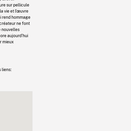
vure sur pellicule
a vie et l’œuvre
qui rend hommage
 créateur ne font
e nouvelles
core aujourd’hui
ur mieux
 liens: