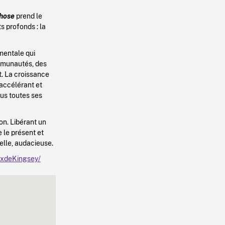
hose
prend le
 profonds : la
ementale qui
mmunautés, des
. La croissance
accélérant et
us toutes ses
on. Libérant un
e le présent et
velle, audacieuse.
ixdeKingsey/