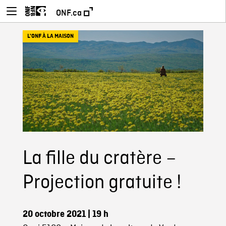
ONF.ca
L'ONF À LA MAISON
La fille du cratère –
Projection gratuite !
20 octobre 2021
| 19 h