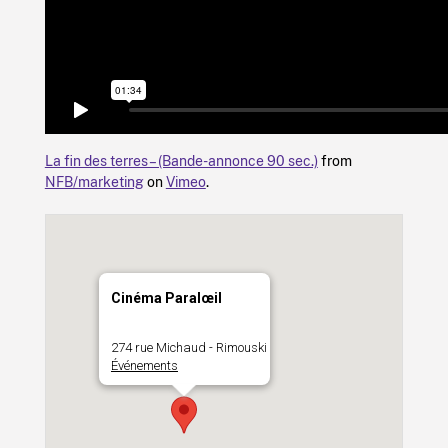
La fin des terres – (Bande-annonce 90 sec.)
from
NFB/marketing
on
Vimeo
.
Cinéma Paralœil
274 rue Michaud - Rimouski
Événements