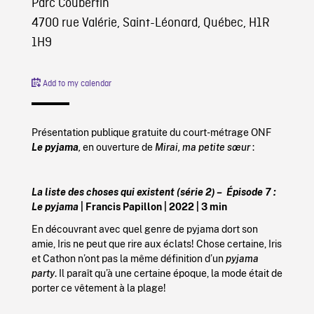
Parc Coubertin
4700 rue Valérie, Saint-Léonard, Québec, H1R
1H9
Add to my calendar
Présentation publique gratuite
du court-métrage ONF
Le pyjama
,
en ouverture de
Mirai, ma petite s
œur
:
La liste des choses qui existent (série 2) –
Épisode
7 :
Le pyjama
| Francis Papillon | 2022 | 3 min
En découvrant avec quel genre de pyjama dort son
amie, Iris ne peut que rire aux éclats! Chose certaine, Iris
et Cathon n’ont pas la même définition d’un
pyjama
party
. Il paraît qu’à une certaine époque, la mode était de
porter ce vêtement à la plage!