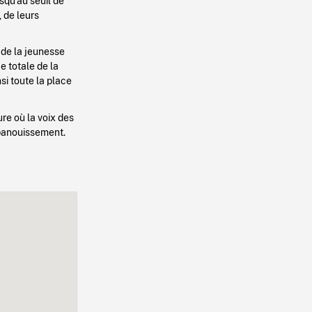
squ’au seuil de
 de leurs
 de la jeunesse
 totale de la
nsi toute la place
ure où la voix des
épanouissement.