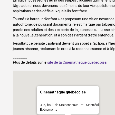
En suivant ces jeunes au fil des étapes cruciales qui mènent ju
l’âge adulte, nous devenons les témoins de leur vie quotidienne,
aspirations et des défis auxquels ils font face.
Tourné « à hauteur d’enfant » et proposant une vision novatrice
autochtone, ce puissant documentaire est marqué par l’absence
parole des adultes et des « experts de la jeunesse ». Il laisse ai
à la nouvelle génération, et à son désir ardent d’être entendue.
Résultat : ce périple captivant devient un appel à l’action, à l’he
jeunes résonne, réclamant le droit à la reconnaissance et à l’
_______
Plus de détails sur le
site de la Cinémathèque québécoise
.
Cinémathèque québécoise
335, boul. de Maisonneuve Est - Montréal
Événements