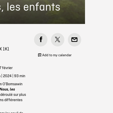
, les enfants
X 1K1
Add to my calendar
 février
 |
2024
| 93 min
Kim O’Bomsawin
Nous, les
 déroulé sur plus
ons différentes