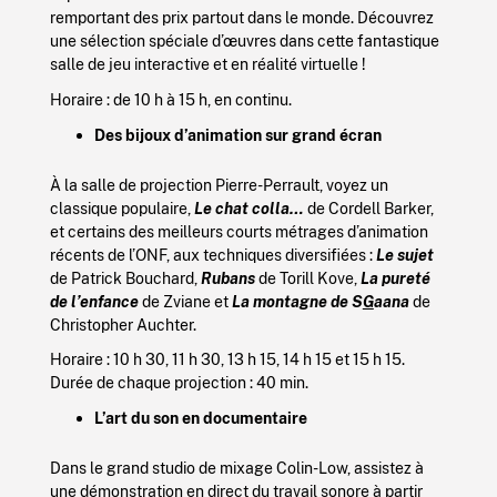
remportant des prix partout dans le monde. Découvrez
une sélection spéciale d’œuvres dans cette fantastique
salle de jeu interactive et en réalité virtuelle !
Horaire : de 10 h à 15 h, en continu.
Des bijoux d’animation
sur grand écran
À la salle de projection Pierre-Perrault, voyez un
classique populaire,
Le chat colla…
de Cordell Barker,
et certains des meilleurs courts métrages d’animation
récents de l’ONF, aux techniques diversifiées :
Le sujet
de Patrick Bouchard,
Rubans
de Torill Kove,
La pureté
de l’enfance
de Zviane et
La montagne de S
G
aana
de
Christopher Auchter.
Horaire : 10 h 30, 11 h 30, 13 h 15, 14 h 15 et 15 h 15.
Durée de chaque projection : 40 min.
L’art du son en documentaire
Dans le grand studio de mixage Colin-Low, assistez à
une démonstration en direct du travail sonore à partir