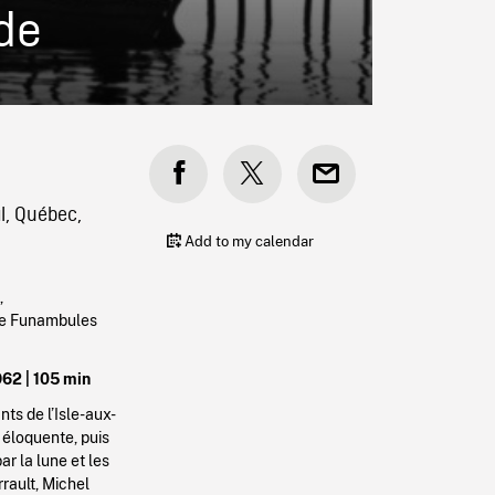
de
l, Québec,
Add to my calendar
,
 de Funambules
962 | 105 min
ts de l’Isle-aux-
 éloquente, puis
r la lune et les
rault, Michel