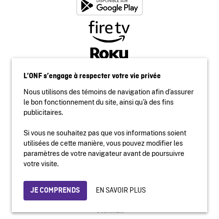
L’ONF s’engage à respecter votre vie privée
Nous utilisons des témoins de navigation afin d’assurer
le bon fonctionnement du site, ainsi qu’à des fins
publicitaires.
Si vous ne souhaitez pas que vos informations soient
utilisées de cette manière, vous pouvez modifier les
Accessibilité
paramètres de votre navigateur avant de poursuivre
Site institutionnel
votre visite.
Conditions d'utilisation
Protection des renseignements personnels
EN SAVOIR PLUS
JE COMPRENDS
© 2026 Office national du film du Canada