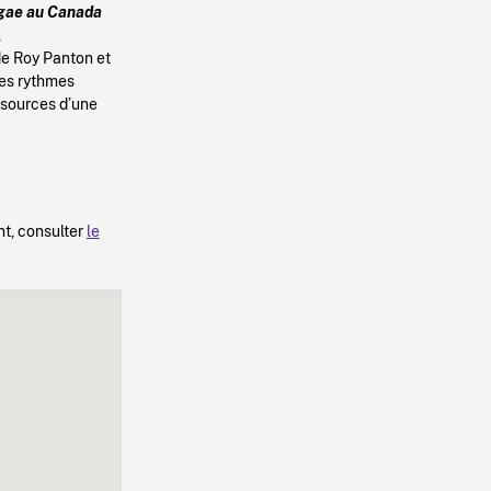
ggae au Canada
,
de Roy Panton et
des rythmes
 sources d’une
nt, consulter
le