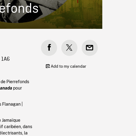
refonds
A 1A6
Add to my calendar
 de Pierrefonds
 Canada
pour
s Flanagan |
de Jamaïque
if caribéen, dans
lectrisants, la