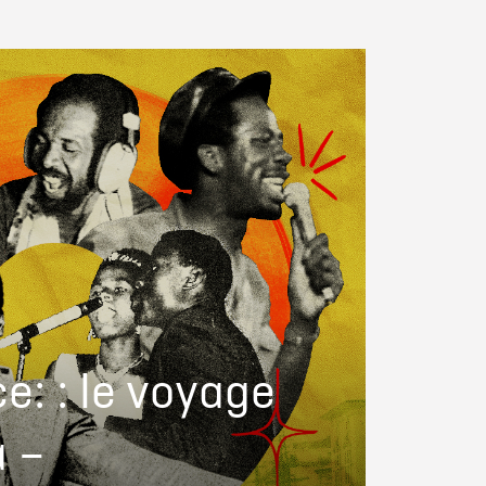
e: : le voyage
 –