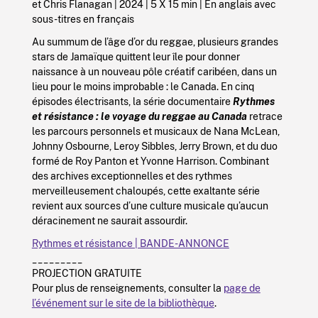
et Chris Flanagan | 2024 | 5 X 15 min | En anglais avec
sous-titres en français
Au summum de l’âge d’or du reggae, plusieurs grandes
stars de Jamaïque quittent leur île pour donner
naissance à un nouveau pôle créatif caribéen, dans un
lieu pour le moins improbable : le Canada. En cinq
épisodes électrisants, la série documentaire
Rythmes
et résistance : le voyage du reggae au Canada
retrace
les parcours personnels et musicaux de Nana McLean,
Johnny Osbourne, Leroy Sibbles, Jerry Brown, et du duo
formé de Roy Panton et Yvonne Harrison. Combinant
des archives exceptionnelles et des rythmes
merveilleusement chaloupés, cette exaltante série
revient aux sources d’une culture musicale qu’aucun
déracinement ne saurait assourdir.
Rythmes et résistance | BANDE-ANNONCE
_________
PROJECTION GRATUITE
Pour plus de renseignements, consulter la
page de
l’événement sur le site de la bibliothèque
.