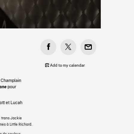
Add to my calendar
e Champlain
hane
pour
ott
et
Lucah
 trans Jackie
es à Little Richard.