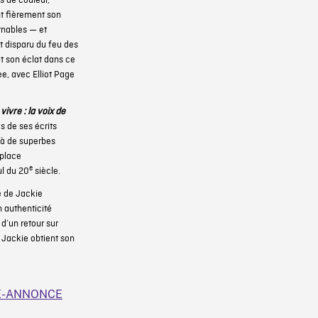
s de couleur,
nt fièrement son
urnables — et
t disparu du feu des
t son éclat dans ce
e, avec Elliot Page
 vivre : la voix de
 de ses écrits
 à de superbes
 place
e
ul du 20
siècle.
e de Jackie
 authenticité
d’un retour sur
, Jackie obtient son
ANDE-ANNONCE