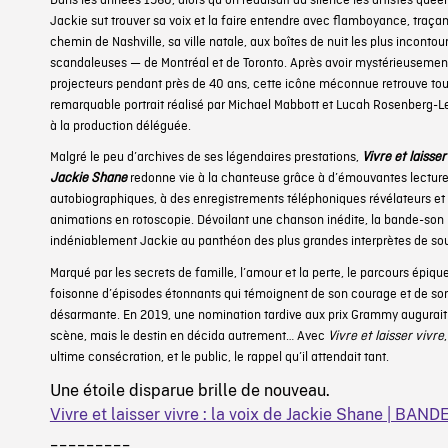
Dans les années 1960, alors qu’on réduisait au silence les artistes queer
Jackie sut trouver sa voix et la faire entendre avec flamboyance, traça
chemin de Nashville, sa ville natale, aux boîtes de nuit les plus inconto
scandaleuses — de Montréal et de Toronto. Après avoir mystérieusemen
projecteurs pendant près de 40 ans, cette icône méconnue retrouve tou
remarquable portrait réalisé par Michael Mabbott et Lucah Rosenberg-Le
à la production déléguée.
Malgré le peu d’archives de ses légendaires prestations,
Vivre et laisser
Jackie Shane
redonne vie à la chanteuse grâce à d’émouvantes lectures
autobiographiques, à des enregistrements téléphoniques révélateurs et
animations en rotoscopie. Dévoilant une chanson inédite, la bande-son
indéniablement Jackie au panthéon des plus grandes interprètes de so
Marqué par les secrets de famille, l’amour et la perte, le parcours épiqu
foisonne d’épisodes étonnants qui témoignent de son courage et de son
désarmante. En 2019, une nomination tardive aux prix Grammy augurait 
scène, mais le destin en décida autrement… Avec
Vivre et laisser vivre
ultime consécration, et le public, le rappel qu’il attendait tant.
Une étoile disparue brille de nouveau.
Vivre et laisser vivre : la voix de Jackie Shane | B
_________