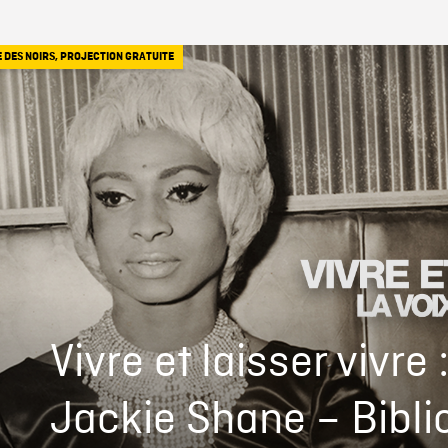
E DES NOIRS
,
PROJECTION GRATUITE
Vivre et laisser vivre 
Jackie Shane – Bibl