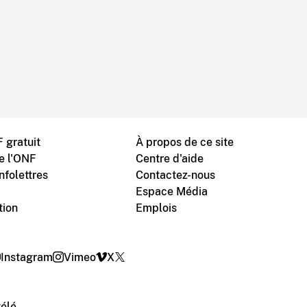
 gratuit
À propos de ce site
de l'ONF
Centre d'aide
nfolettres
Contactez-nous
Espace Média
tion
Emplois
Instagram
Vimeo
X
télé