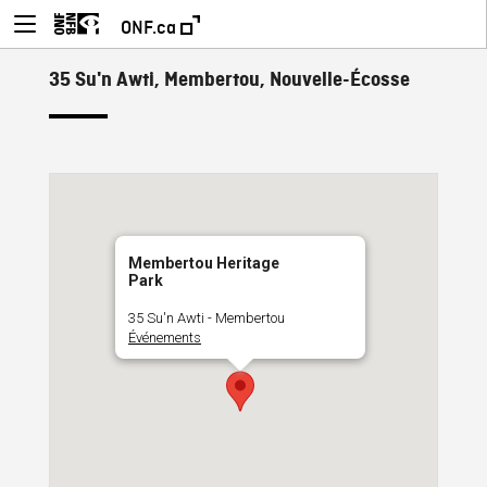
ONF.ca
35 Su'n Awti, Membertou, Nouvelle-Écosse
Membertou Heritage
Park
35 Su'n Awti - Membertou
Événements